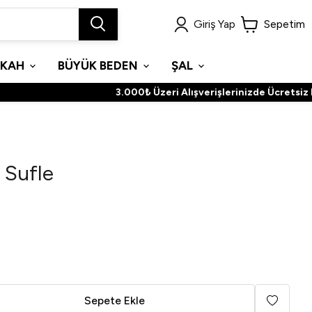
Giriş Yap
Sepetim
İKAH
BÜYÜK BEDEN
ŞAL
3.000₺ Üzeri Alışverişlerinizde Ücretsiz Karg
t Sufle
Sepete Ekle