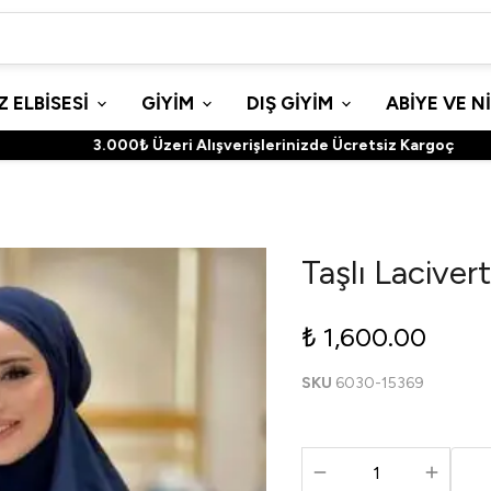
 ELBİSESİ
GİYİM
DIŞ GİYİM
ABİYE VE N
3.000₺ Üzeri Alışverişlerinizde Ücretsiz Kargoç
Taşlı Laciver
₺ 1,600.00
SKU
6030-15369