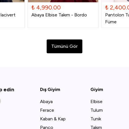
₺ 4,990.00
₺ 2,400.
lacivert
Abaya Elbise Takım - Bordo
Pantolon Tu
Füme
Tümünü Gör
ip edin
Dış Giyim
Giyim
Abaya
Elbise
Ferace
Tulum
Kaban & Kap
Tunik
Panço
Takım