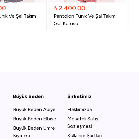
00
₺ 2,400.00
₺
nik Ve Şal Takım
Pantolon Tunik Ve Şal Takım
Pa
Gül Kurusu
La
Büyük Beden
Şirketimiz
Büyük Beden Abiye
Hakkımızda
Büyük Beden Elbise
Mesafeli Satış
Sözleşmesi
Büyük Beden Umre
Kıyafeti
Kullanım Şartları