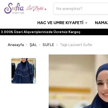
HAC VE UMRE KIYAFETİ
NAMAZ
0₺ Üzeri Alışverişlerinizde Ücretsiz Kargoç
Anasayfa
ŞAL
SUFLE
Taşlı Lacivert Sufle