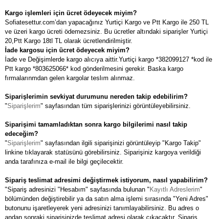
Kargo işlemleri için ücret ödeyecek miyim?
Sofiatesettur.com’dan yapacağınız Yurtiçi Kargo ve Ptt Kargo ile 250 TL
ve üzeri kargo ücreti ödemezsiniz. Bu ücretler altındaki siparişler Yurtiçi
20,Ptt Kargo 18tl TL olarak ücretlendirilmiştir.
İade kargosu için ücret ödeyecek miyim?
İade ve Değişimlerde kargo alıcıya aittir.Yurtiçi kargo *382099127 *kod ile
Ptt kargo *803625066* kod gönderilmesini gerekir. Baska kargo
fırmalarınmdan gelen kargolar teslım alınmaz.
Siparişlerimin sevkiyat durumunu nereden takip edebilirim?
"
Siparişlerim
" sayfasından tüm siparişlerinizi görüntüleyebilirsiniz.
Siparişimi tamamladıktan sonra kargo bilgilerimi nasıl takip
edeceğim?
"
Siparişlerim
" sayfasından ilgili siparişinizi görüntüleyip "Kargo Takip"
linkine tıklayarak statüsünü görebilirsiniz. Siparişiniz kargoya verildiği
anda tarafınıza e-mail ile bilgi geçilecektir.
Sipariş teslimat adresimi değiştirmek istiyorum, nasıl yapabilirim?
"Sipariş adresinizi "Hesabım" sayfasında bulunan "
Kayıtlı Adreslerim
"
bölümünden değiştirebilir ya da satın alma işlemi sırasında "Yeni Adres"
butonunu işaretleyerek yeni adresinizi tanımlayabilirsiniz. Bu adres o
andan sonraki siparişinizde teslimat adresi olarak çıkacaktır. Sipariş