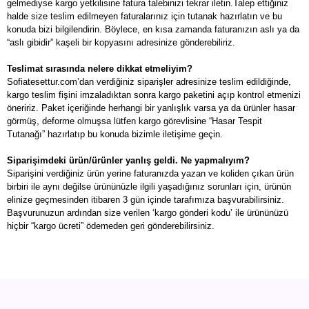
gelmediyse kargo yetkilisine fatura talebinizi tekrar iletin.Talep ettiğiniz
halde size teslim edilmeyen faturalarınız için tutanak hazırlatın ve bu
konuda bizi bilgilendirin. Böylece, en kısa zamanda faturanızın aslı ya da
“aslı gibidir” kaşeli bir kopyasını adresinize gönderebiliriz.
Teslimat sırasında nelere dikkat etmeliyim?
Sofiatesettur.com’dan verdiğiniz siparişler adresinize teslim edildiğinde,
kargo teslim fişini imzaladıktan sonra kargo paketini açıp kontrol etmenizi
öneririz. Paket içeriğinde herhangi bir yanlışlık varsa ya da ürünler hasar
görmüş, deforme olmuşsa lütfen kargo görevlisine “Hasar Tespit
Tutanağı” hazırlatıp bu konuda bizimle iletişime geçin.
Siparişimdeki ürün/ürünler yanlış geldi. Ne yapmalıyım?
Siparişini verdiğiniz ürün yerine faturanızda yazan ve koliden çıkan ürün
birbiri ile aynı değilse ürününüzle ilgili yaşadığınız sorunları için, ürünün
elinize geçmesinden itibaren 3 gün içinde tarafımıza başvurabilirsiniz.
Başvurunuzun ardından size verilen ‘kargo gönderi kodu’ ile ürününüzü
hiçbir “kargo ücreti” ödemeden geri gönderebilirsiniz.