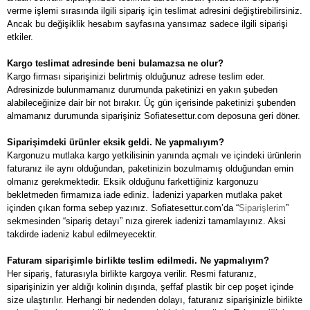
verme işlemi sırasında ilgili sipariş için teslimat adresini değiştirebilirsiniz.
Ancak bu değişiklik hesabım sayfasına yansımaz sadece ilgili siparişi
etkiler.
Kargo teslimat adresinde beni bulamazsa ne olur?
Kargo firması siparişinizi belirtmiş olduğunuz adrese teslim eder.
Adresinizde bulunmamanız durumunda paketinizi en yakın şubeden
alabileceğinize dair bir not bırakır. Üç gün içerisinde paketinizi şubenden
almamanız durumunda siparişiniz Sofiatesettur.com deposuna geri döner.
Siparişimdeki ürünler eksik geldi. Ne yapmalıyım?
Kargonuzu mutlaka kargo yetkilisinin yanında açmalı ve içindeki ürünlerin
faturanız ile aynı olduğundan, paketinizin bozulmamış olduğundan emin
olmanız gerekmektedir. Eksik olduğunu farkettiğiniz kargonuzu
bekletmeden firmamıza iade ediniz. İadenizi yaparken mutlaka paket
içinden çıkan forma sebep yazınız. Sofiatesettur.com’da “
Siparişlerim
”
sekmesinden “sipariş detayı” nıza girerek iadenizi tamamlayınız. Aksi
takdirde iadeniz kabul edilmeyecektir.
Faturam siparişimle birlikte teslim edilmedi. Ne yapmalıyım?
Her sipariş, faturasıyla birlikte kargoya verilir. Resmi faturanız,
siparişinizin yer aldığı kolinin dışında, şeffaf plastik bir cep poşet içinde
size ulaştırılır. Herhangi bir nedenden dolayı, faturanız siparişinizle birlikte