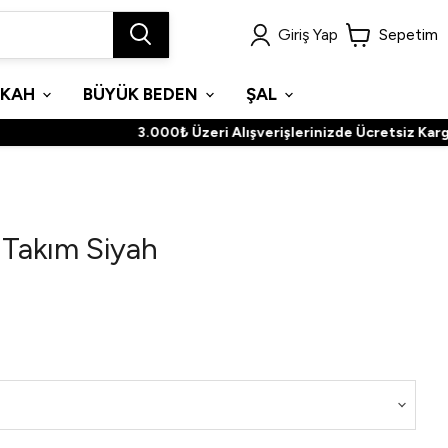
Giriş Yap
Sepetim
İKAH
BÜYÜK BEDEN
ŞAL
3.000₺ Üzeri Alışverişlerinizde Ücretsiz Kargoç
e Takım Siyah