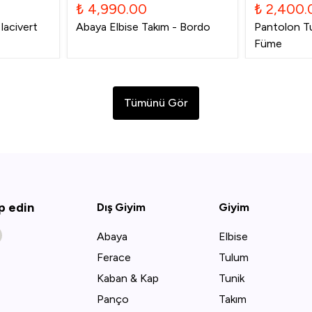
₺ 4,990.00
₺ 2,400.
lacivert
Abaya Elbise Takım - Bordo
Pantolon Tu
Füme
Tümünü Gör
ip edin
Dış Giyim
Giyim
Abaya
Elbise
Ferace
Tulum
Kaban & Kap
Tunik
Panço
Takım