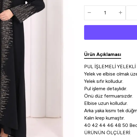
Ürün Açıklaması
PUL İŞLEMELİ YELEKLİ
Yelek ve elbise olmak üze
Yelek sıfır kolludur.
Pul işleme detaylıdır.
Önü düz fermuarsızdır.
Elbise uzun kolludur.
Arka yaka kısmı tek düğme
Kalın krep kumaştır.
40 42 44 46 48 50 Beden
ÜRÜNÜN ÖLÇÜLERİ: