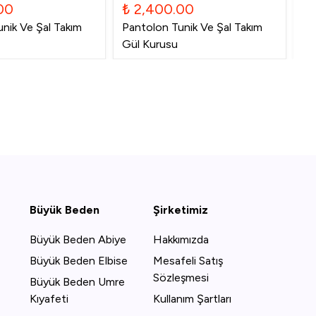
00
₺ 2,400.00
₺
nik Ve Şal Takım
Pantolon Tunik Ve Şal Takım
Pa
Gül Kurusu
La
Büyük Beden
Şirketimiz
Büyük Beden Abiye
Hakkımızda
Büyük Beden Elbise
Mesafeli Satış
Sözleşmesi
Büyük Beden Umre
Kıyafeti
Kullanım Şartları