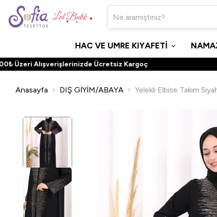
HAC VE UMRE KIYAFETİ
NAMAZ
zeri Alışverişlerinizde Ücretsiz Kargoç
Anasayfa
DIŞ GİYİM/ABAYA
Yelekli Elbise Takım Siya