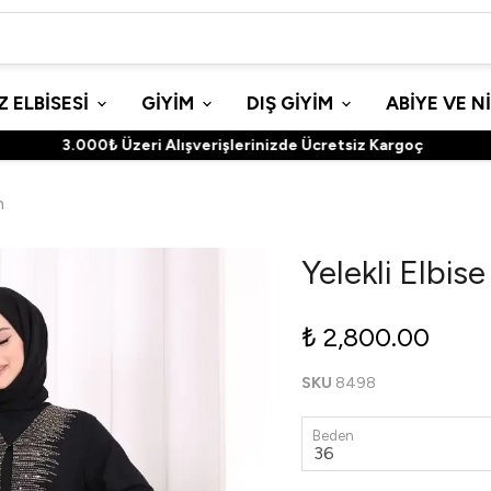
 ELBİSESİ
GİYİM
DIŞ GİYİM
ABİYE VE N
3.000₺ Üzeri Alışverişlerinizde Ücretsiz Kargoç
h
Yelekli Elbis
₺ 2,800.00
SKU
8498
Beden