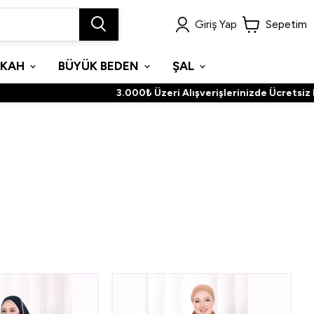
Giriş Yap
Sepetim
İKAH
BÜYÜK BEDEN
ŞAL
3.000₺ Üzeri Alışverişlerinizde Ücretsiz Kargoç