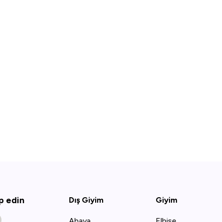
ip edin
Dış Giyim
Giyim
Abaya
Elbise