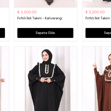
₺ 3,200.00
₺ 3,200.00
Fırfırlı İkili Takim - Kahverengi
Fırfırlı İkili Takim
Sepete Ekle
Sepe