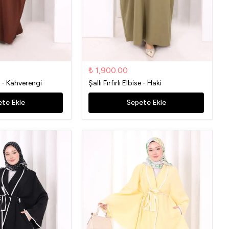
₺ 1,900.00
ise - Kahverengi
Şallı Fırfırlı Elbise - Haki
te Ekle
Sepete Ekle