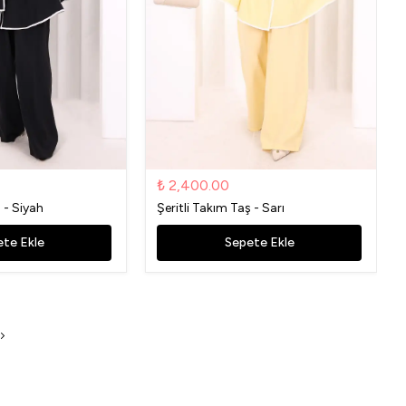
₺ 2,400.00
ş - Siyah
Şeritli Takım Taş - Sarı
te Ekle
Sepete Ekle