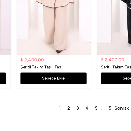
₺ 2,400.00
₺ 2,400.00
Şeritli Takım Taş - Taş
Şeritli Takım Ta
Sepete Ekle
Sepe
1
2
3
4
5
15
Sonraki