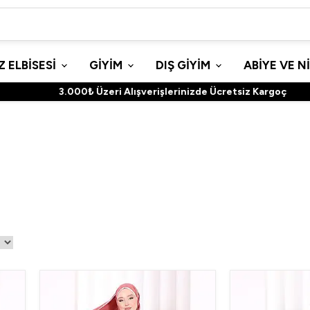
 ELBİSESİ
GİYİM
DIŞ GİYİM
ABİYE VE N
3.000₺ Üzeri Alışverişlerinizde Ücretsiz Kargoç