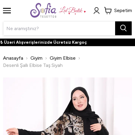
Sepetim
zeri Alışverişlerinizde Ücretsiz Kargoç
Anasayfa
Giyim
Giyim Elbise
Desenli Şallı Elbise Taş Siyah