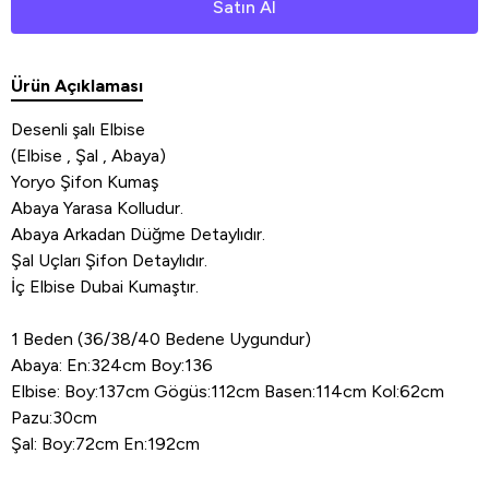
Satın Al
Ürün Açıklaması
Desenli şalı Elbise
(Elbise , Şal , Abaya)
Yoryo Şifon Kumaş
Abaya Yarasa Kolludur.
Abaya Arkadan Düğme Detaylıdır.
Şal Uçları Şifon Detaylıdır.
İç Elbise Dubai Kumaştır.
1 Beden (36/38/40 Bedene Uygundur)
Abaya: En:324cm Boy:136
Elbise: Boy:137cm Gögüs:112cm Basen:114cm Kol:62cm
Pazu:30cm
Şal: Boy:72cm En:192cm