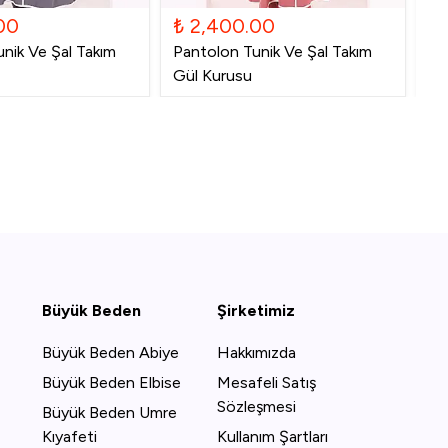
00
₺ 2,400.00
₺
nik Ve Şal Takım
Pantolon Tunik Ve Şal Takım
Pa
Gül Kurusu
La
Büyük Beden
Şirketimiz
Büyük Beden Abiye
Hakkımızda
Büyük Beden Elbise
Mesafeli Satış
Sözleşmesi
Büyük Beden Umre
Kıyafeti
Kullanım Şartları