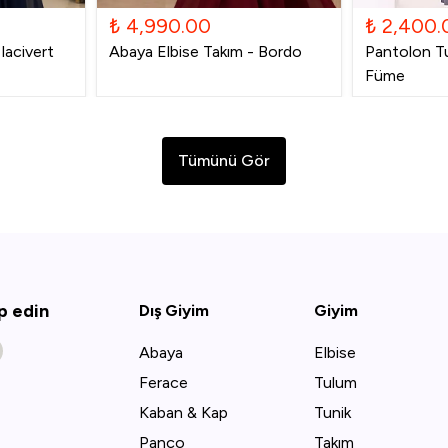
₺ 4,990.00
₺ 2,400.
lacivert
Abaya Elbise Takım - Bordo
Pantolon Tu
Füme
Tümünü Gör
ip edin
Dış Giyim
Giyim
Abaya
Elbise
Ferace
Tulum
Kaban & Kap
Tunik
Panço
Takım