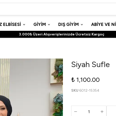
 ELBİSESİ
GİYİM
DIŞ GİYİM
ABİYE VE N
3.000₺ Üzeri Alışverişlerinizde Ücretsiz Kargoç
Siyah Sufle
₺ 1,100.00
SKU
6012-15354