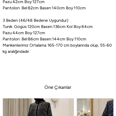
Pazu:42cm Boy:127cm
Pantolon: Bel:82cm Basen:140cm Boy:110cm
3 Beden (46/48 Bedene Uygundur)
Tunik: Gögüs:120cm Basen:136cm Kol Boy:64cm
Pazu:44cm Boy:127cm
Pantolon: Bel:86cm Basen:144cm Boy:110cm
Mankenlerimiz Ortalama 165-170 cm boylarında olup, 55-60
kg aralığındadır.
Öne Çıkanlar