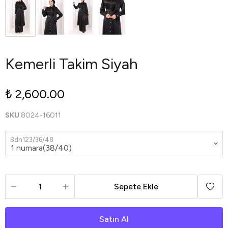
Kemerli Takim Siyah
₺ 2,600.00
SKU
8024-16011
Bdn123/36/48
Sepete Ekle
Satın Al