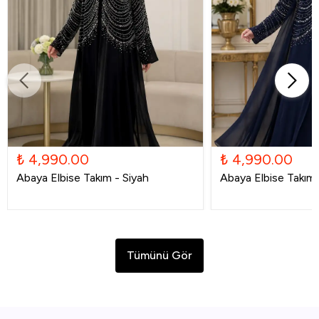
₺ 4,990.00
₺ 4,990.00
Abaya Elbise Takım - Siyah
Abaya Elbise Takım -
Tümünü Gör