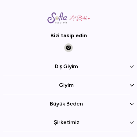
Bizi takip edin
Dış Giyim
Giyim
Büyük Beden
Şirketimiz