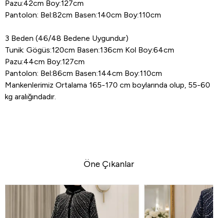
Pazu:42cm Boy:127cm
Pantolon: Bel:82cm Basen:140cm Boy:110cm
3 Beden (46/48 Bedene Uygundur)
Tunik: Gögüs:120cm Basen:136cm Kol Boy:64cm
Pazu:44cm Boy:127cm
Pantolon: Bel:86cm Basen:144cm Boy:110cm
Mankenlerimiz Ortalama 165-170 cm boylarında olup, 55-60
kg aralığındadır.
Öne Çıkanlar