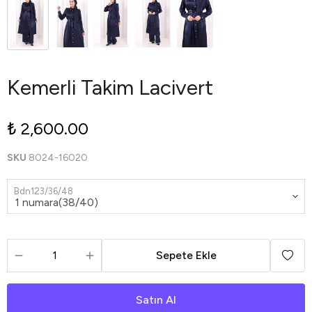
Kemerli Takim Lacivert
₺ 2,600.00
SKU
8024-16020
Bdn123/36/48
Sepete Ekle
Satın Al