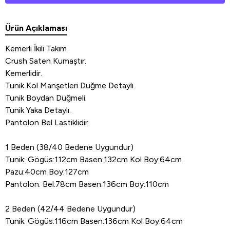
Ürün Açıklaması
Kemerli İkili Takım
Crush Saten Kumaştır.
Kemerlidir.
Tunik Kol Manşetleri Düğme Detaylı.
Tunik Boydan Düğmeli.
Tunik Yaka Detaylı.
Pantolon Bel Lastiklidir.
1 Beden (38/40 Bedene Uygundur)
Tunik: Gögüs:112cm Basen:132cm Kol Boy:64cm
Pazu:40cm Boy:127cm
Pantolon: Bel:78cm Basen:136cm Boy:110cm
2 Beden (42/44 Bedene Uygundur)
Tunik: Gögüs:116cm Basen:136cm Kol Boy:64cm