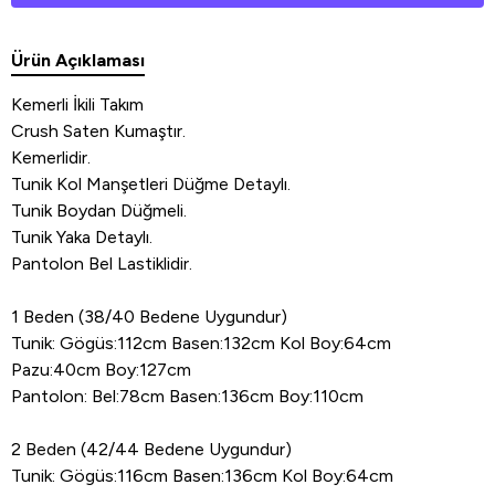
Ürün Açıklaması
Kemerli İkili Takım
Crush Saten Kumaştır.
Kemerlidir.
Tunik Kol Manşetleri Düğme Detaylı.
Tunik Boydan Düğmeli.
Tunik Yaka Detaylı.
Pantolon Bel Lastiklidir.
1 Beden (38/40 Bedene Uygundur)
Tunik: Gögüs:112cm Basen:132cm Kol Boy:64cm
Pazu:40cm Boy:127cm
Pantolon: Bel:78cm Basen:136cm Boy:110cm
2 Beden (42/44 Bedene Uygundur)
Tunik: Gögüs:116cm Basen:136cm Kol Boy:64cm