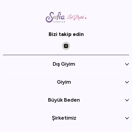
Bizi takip edin
Dış Giyim
Giyim
Büyük Beden
Şirketimiz