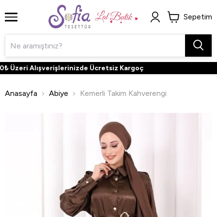
Sepetim
Üzeri Alışverişlerinizde Ücretsiz Kargoç
Anasayfa
Abiye
Kemerli Takim Kahverengi