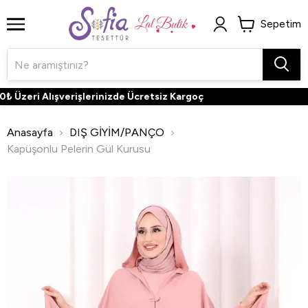
Sepetim
Üzeri Alışverişlerinizde Ücretsiz Kargoç
Anasayfa
DIŞ GİYİM/PANÇO
Kapüşonlu Pelerin Gül Kurusu