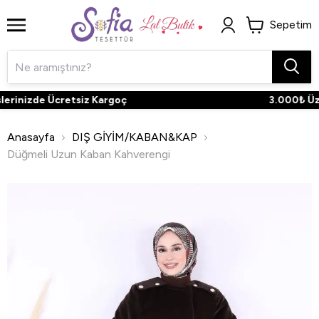
Sepetim
erinizde Ücretsiz Kargoç
3.000₺ Üzeri
Anasayfa
DIŞ GİYİM/KABAN&KAP
Düğmeli Uzun Kaban Kahverengi