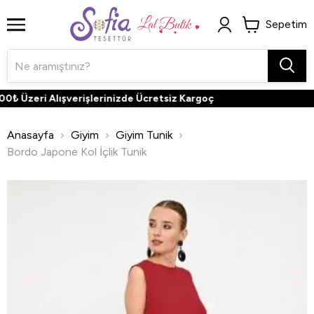
Sepetim
₺ Üzeri Alışverişlerinizde Ücretsiz Kargoç
Anasayfa
Giyim
Giyim Tunik
Bordo Japone Kol İçlik Tunik