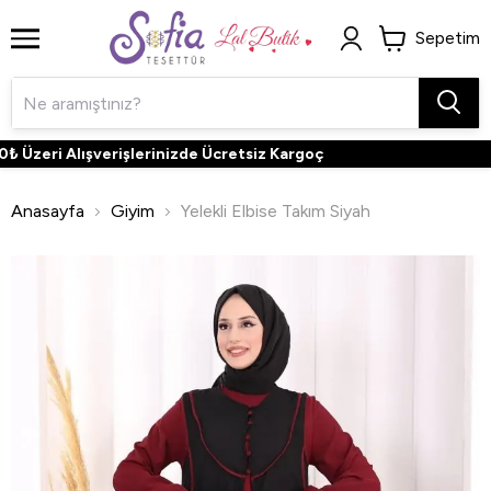
Sepetim
Üzeri Alışverişlerinizde Ücretsiz Kargoç
Anasayfa
Giyim
Yelekli Elbise Takım Siyah