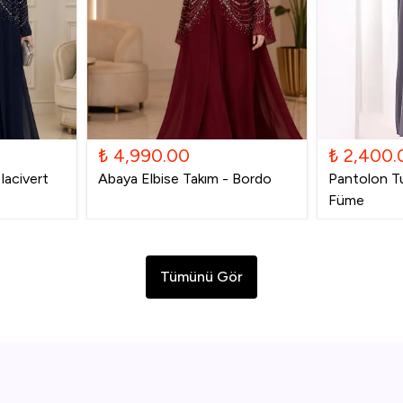
₺ 4,990.00
₺ 2,400.
lacivert
Abaya Elbise Takım - Bordo
Pantolon Tu
Füme
Tümünü Gör