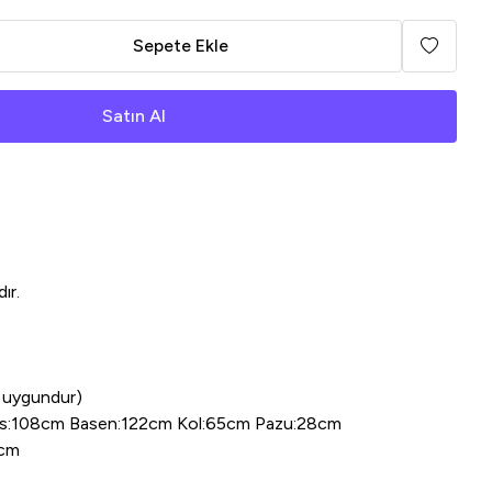
Sepete Ekle
Satın Al
ır.
 uygundur)
üs:108cm Basen:122cm Kol:65cm Pazu:28cm
0cm