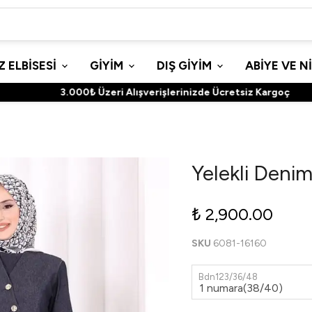
 ELBİSESİ
GİYİM
DIŞ GİYİM
ABİYE VE N
3.000₺ Üzeri Alışverişlerinizde Ücretsiz Kargoç
Yelekli Denim
₺ 2,900.00
SKU
6081-16160
Bdn123/36/48