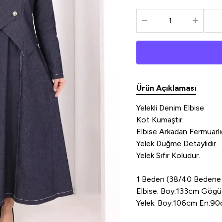
Ürün Açıklaması
Yelekli Denim Elbise
Kot Kumaştır.
Elbise Arkadan Fermuarlıd
Yelek Düğme Detaylıdır.
Yelek Sıfır Koludur.
1 Beden (38/40 Bedene
Elbise: Boy:133cm Gög
Yelek: Boy:106cm En:9