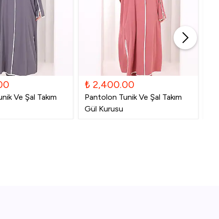
00
₺ 2,400.00
₺
nik Ve Şal Takım
Pantolon Tunik Ve Şal Takım
Pa
Gül Kurusu
La