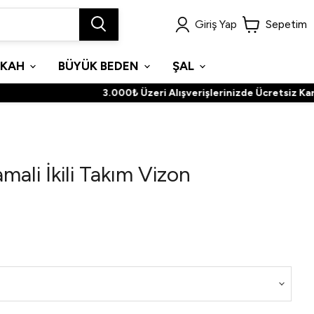
Giriş Yap
Sepetim
İKAH
BÜYÜK BEDEN
ŞAL
3.000₺ Üzeri Alışverişlerinizde Ücretsiz Kargoç
ali İkili Takım Vizon