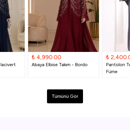
₺ 4,990.00
₺ 2,400.
lacivert
Abaya Elbise Takım - Bordo
Pantolon Tu
Füme
Tümünü Gör