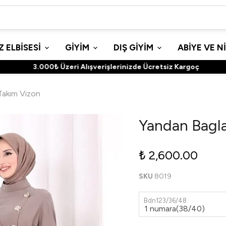
 ELBİSESİ
GİYİM
DIŞ GİYİM
ABİYE VE N
3.000₺ Üzeri Alışverişlerinizde Ücretsiz Kargoç
 Takım Vizon
Yandan Baglam
₺ 2,600.00
SKU
8019
Bdn123/36/48