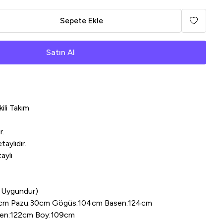
Sepete Ekle
Satın Al
ili Takım
r.
aylıdır.
aylı
 Uygundur)
60cm Pazu:30cm Gögüs:104cm Basen:124cm
asen:122cm Boy:109cm