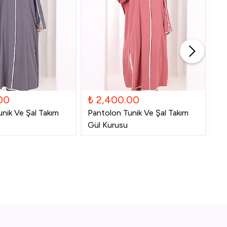
00
₺ 2,400.00
₺
nik Ve Şal Takım
Pantolon Tunik Ve Şal Takım
Pa
Gül Kurusu
La