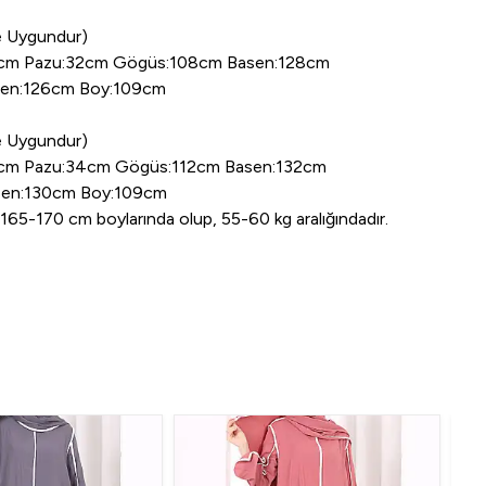
 Uygundur)
0cm Pazu:32cm Gögüs:108cm Basen:128cm
asen:126cm Boy:109cm
 Uygundur)
0cm Pazu:34cm Gögüs:112cm Basen:132cm
asen:130cm Boy:109cm
65-170 cm boylarında olup, 55-60 kg aralığındadır.