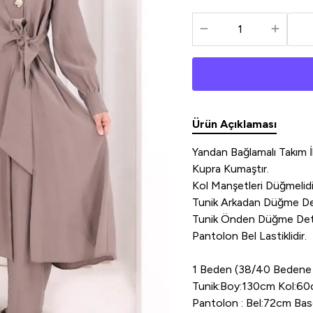
Ürün Açıklaması
Yandan Bağlamalı Takım İk
Kupra Kumaştır.
Kol Manşetleri Düğmelidi
Tunik Arkadan Düğme Det
Tunik Önden Düğme Det
Pantolon Bel Lastiklidir.
1 Beden (38/40 Bedene
Tunik:Boy:130cm Kol:
Pantolon : Bel:72cm B