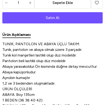
Sepete Ekle
Satın Al
Ürün Açıklaması
TUNİK, PANTOLON VE ABAYA ÜÇLÜ TAKIM:
Tunik, pantolon ve abaya olmak üzere 3 parçadır.
Tunik kol manşetleri lastikli olup düz modeldir.
Pantolon beli lastikli olup düz modeldir.
Abaya yarasakoldur.Ön kısmında düğme detay mevcuttur.
Abaya kapüşonludur.
Ayrobin kumaştır.
1,2 ve 3 bedenden oluşmaktadır.
ÜRÜN ÖLÇÜLERİ:
ABAYA: Boy 135cm
1 BEDEN (36 38 40 42):