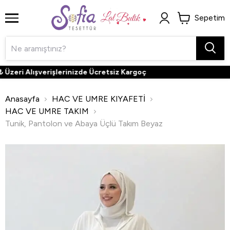
Sepetim
eri Alışverişlerinizde Ücretsiz Kargoç
Anasayfa
HAC VE UMRE KIYAFETİ
HAC VE UMRE TAKIM
Tunik, Pantolon ve Abaya Üçlü Takım Beyaz