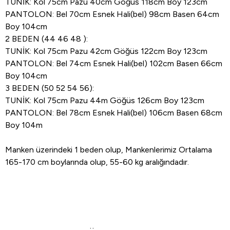
TUNİK: Kol 75cm Pazu 40cm Göğüs 118cm Boy 123cm
PANTOLON: Bel 70cm Esnek Hali(bel) 98cm Basen 64cm
Boy 104cm
2 BEDEN (44 46 48 ):
TUNİK: Kol 75cm Pazu 42cm Göğüs 122cm Boy 123cm
PANTOLON: Bel 74cm Esnek Hali(bel) 102cm Basen 66cm
Boy 104cm
3 BEDEN (50 52 54 56):
TUNİK: Kol 75cm Pazu 44m Göğüs 126cm Boy 123cm
PANTOLON: Bel 78cm Esnek Hali(bel) 106cm Basen 68cm
Boy 104m
Manken üzerindeki 1 beden olup, Mankenlerimiz Ortalama
165-170 cm boylarında olup, 55-60 kg aralığındadır.