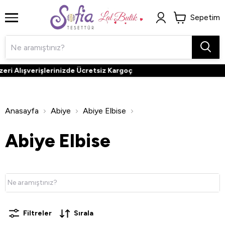
Sepetim
verişlerinizde Ücretsiz Kargoç
3.000
Anasayfa
Abiye
Abiye Elbise
Abiye Elbise
Filtreler
Sırala