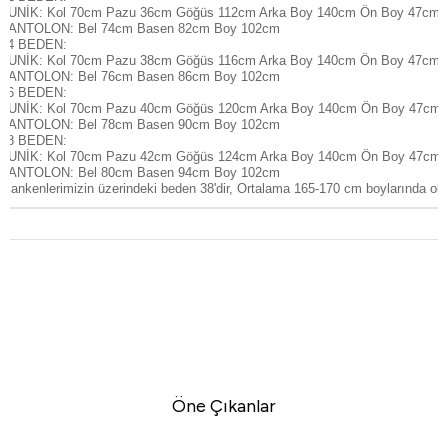
TUNİK: Kol 70cm Pazu 36cm Göğüs 112cm Arka Boy 140cm Ön Boy 47cm
PANTOLON: Bel 74cm Basen 82cm Boy 102cm
44 BEDEN:
TUNİK: Kol 70cm Pazu 38cm Göğüs 116cm Arka Boy 140cm Ön Boy 47cm
PANTOLON: Bel 76cm Basen 86cm Boy 102cm
46 BEDEN:
TUNİK: Kol 70cm Pazu 40cm Göğüs 120cm Arka Boy 140cm Ön Boy 47cm
PANTOLON: Bel 78cm Basen 90cm Boy 102cm
48 BEDEN:
TUNİK: Kol 70cm Pazu 42cm Göğüs 124cm Arka Boy 140cm Ön Boy 47cm
PANTOLON: Bel 80cm Basen 94cm Boy 102cm
Mankenlerimizin üzerindeki beden 38'dir, Ortalama 165-170 cm boylarında olup
Öne Çıkanlar