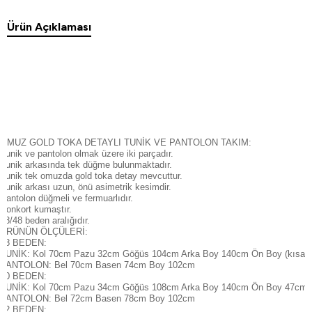
Ürün Açıklaması
OMUZ GOLD TOKA DETAYLI TUNİK VE PANTOLON TAKIM:
Tunik ve pantolon olmak üzere iki parçadır.
Tunik arkasında tek düğme bulunmaktadır.
Tunik tek omuzda gold toka detay mevcuttur.
Tunik arkası uzun, önü asimetrik kesimdir.
Pantolon düğmeli ve fermuarlıdır.
Konkort kumaştır.
38/48 beden aralığıdır.
ÜRÜNÜN ÖLÇÜLERİ:
38 BEDEN:
TUNİK: Kol 70cm Pazu 32cm Göğüs 104cm Arka Boy 140cm Ön Boy (kısa ta
PANTOLON: Bel 70cm Basen 74cm Boy 102cm
40 BEDEN:
TUNİK: Kol 70cm Pazu 34cm Göğüs 108cm Arka Boy 140cm Ön Boy 47cm
PANTOLON: Bel 72cm Basen 78cm Boy 102cm
42 BEDEN: