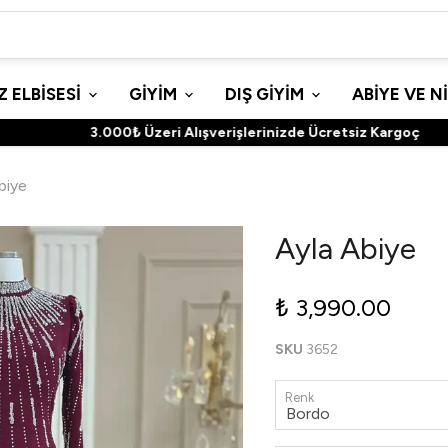
 ELBİSESİ
GİYİM
DIŞ GİYİM
ABİYE VE N
3.000₺ Üzeri Alışverişlerinizde Ücretsiz Kargoç
biye
Ayla Abiye
₺ 3,990.00
SKU
3652
Renk