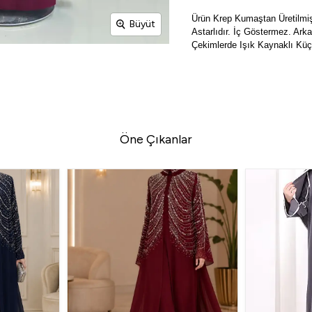
Ürün
Krep
Kumaştan Üretilmiş
Büyüt
Astarlıdır. İç Göstermez. Ar
Çekimlerde Işık Kaynaklı Küçük
Öne Çıkanlar