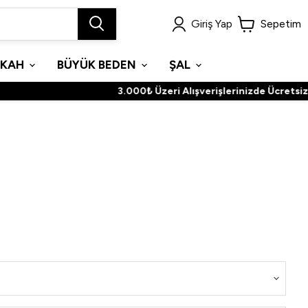
Giriş Yap
Sepetim
İKAH
BÜYÜK BEDEN
ŞAL
3.000₺ Üzeri Alışverişlerinizde Ücretsiz Ka