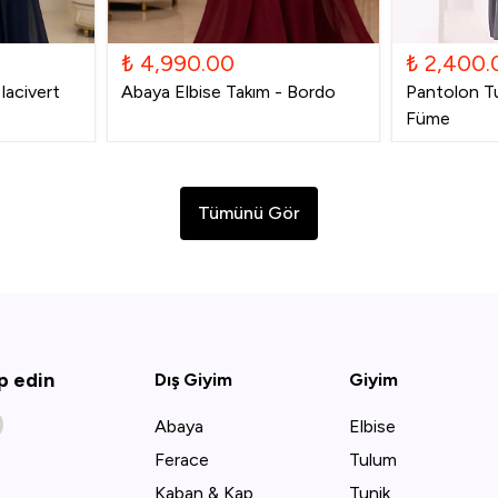
₺ 4,990.00
₺ 2,400.
lacivert
Abaya Elbise Takım - Bordo
Pantolon Tu
Füme
Tümünü Gör
ip edin
Dış Giyim
Giyim
Abaya
Elbise
Ferace
Tulum
Kaban & Kap
Tunik