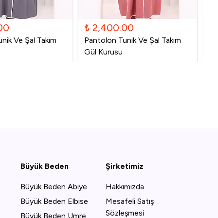
00
₺ 2,400.00
₺
nik Ve Şal Takım
Pantolon Tunik Ve Şal Takım
Pa
Gül Kurusu
La
Büyük Beden
Şirketimiz
Büyük Beden Abiye
Hakkımızda
Büyük Beden Elbise
Mesafeli Satış
Sözleşmesi
Büyük Beden Umre