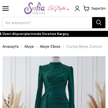
Sepetim
eri Alışverişlerinizde Ücretsiz Kargoç
Anasayfa
Abiye
Abiye Elbise
Güneş Abiye Zümrüt