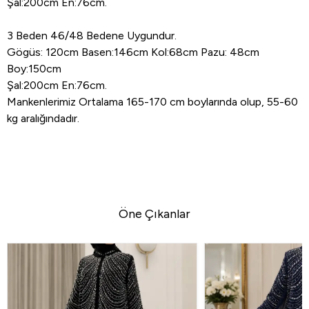
Şal:200cm En:76cm.
3 Beden 46/48 Bedene Uygundur.
Gögüs: 120cm Basen:146cm Kol:68cm Pazu: 48cm
Boy:150cm
Şal:200cm En:76cm.
Mankenlerimiz Ortalama 165-170 cm boylarında olup, 55-60
kg aralığındadır.
Öne Çıkanlar