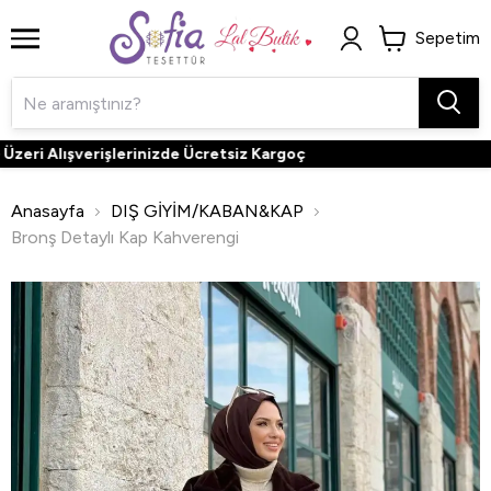
Sepetim
ri Alışverişlerinizde Ücretsiz Kargoç
Anasayfa
DIŞ GİYİM/KABAN&KAP
Bronş Detaylı Kap Kahverengi